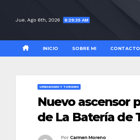
Saltar
al
Jue. Ago 6th, 2026
8:29:36 AM
contenido
INICIO
SOBRE MI
CONTACT
URBANISMO Y TURISMO
Nuevo ascensor p
de La Batería de
Por
Carmen Moreno