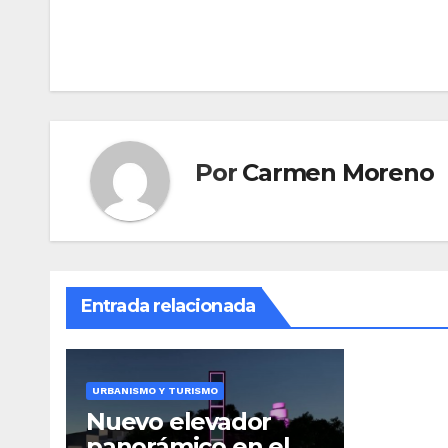
de
entradas
Por
Carmen Moreno
Entrada relacionada
URBANISMO Y TURISMO
Nuevo elevador
panorámico en el