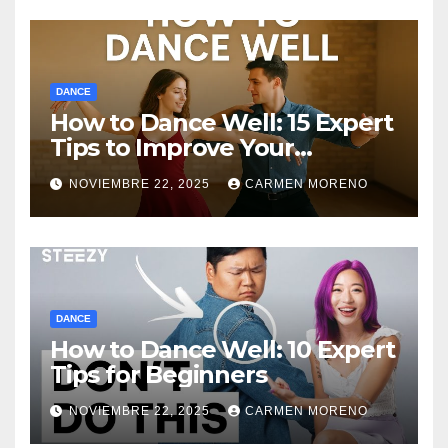
DANCE
How to Dance Well: 15 Expert
Tips to Improve Your
Dancing Skills Fast
NOVIEMBRE 22, 2025
CARMEN MORENO
DANCE
How to Dance Well: 10 Expert
Tips for Beginners
NOVIEMBRE 22, 2025
CARMEN MORENO