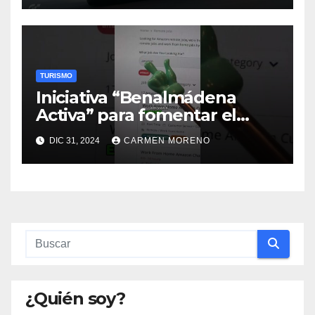
generando ingresos
superiores a dos millones de
euros
TURISMO
Iniciativa “Benalmádena
Activa” para fomentar el
trabajo ya en funcionamiento
DIC 31, 2024
CARMEN MORENO
¿Quién soy?