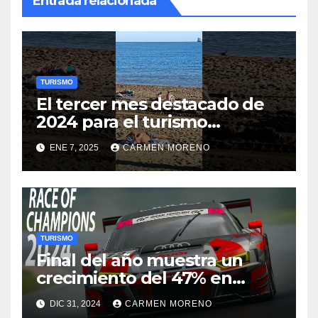
Entrada relacionada
TURISMO
El tercer mes destacado de
2024 para el turismo
nacional en Málaga
ENE 7, 2025
CARMEN MORENO
TURISMO
Final del año muestra un
crecimiento del 47% en
visitantes interesados en
DIC 31, 2024
CARMEN MORENO
deportes en Torremolinos,