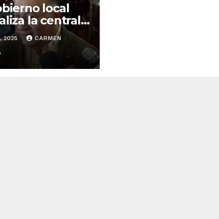
obierno local
aliza la central
uministro de
, 2025
CARMEN
 para optimizar
iciencia del
O
icio