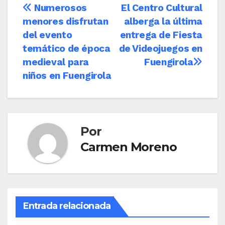
Navegación
Numerosos
El Centro Cultural
menores disfrutan
alberga la última
de
del evento
entrega de Fiesta
entradas
temático de época
de Videojuegos en
medieval para
Fuengirola
niños en Fuengirola
Por
Carmen Moreno
Entrada relacionada