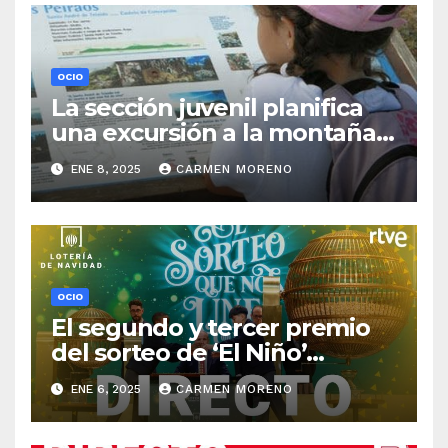
OCIO
La sección juvenil planifica
una excursión a la montaña
para el próximo sábado
ENE 8, 2025
CARMEN MORENO
OCIO
El segundo y tercer premio
del sorteo de ‘El Niño’
alcanza a cinco localidades
ENE 6, 2025
CARMEN MORENO
en Málaga