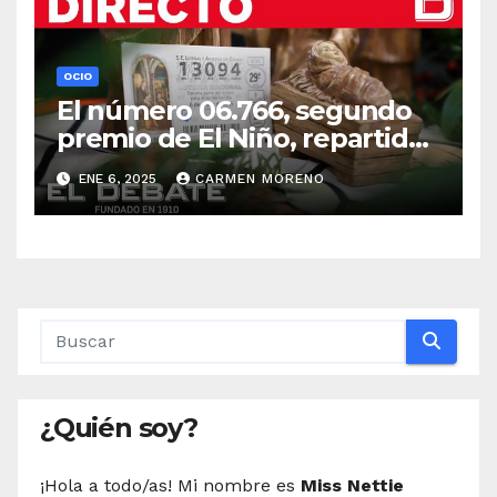
OCIO
El número 06.766, segundo
premio de El Niño, repartido
por toda Andalucía excepto
ENE 6, 2025
CARMEN MORENO
Huelva
¿Quién soy?
¡Hola a todo/as! Mi nombre es
Miss Nettie