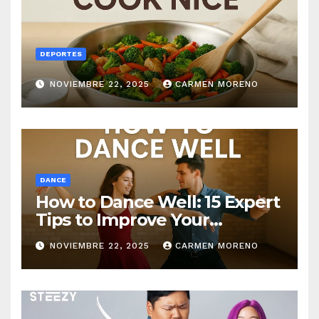
DEPORTES
NOVIEMBRE 22, 2025
CARMEN MORENO
DANCE
How to Dance Well: 15 Expert
Tips to Improve Your
Dancing Skills Fast
NOVIEMBRE 22, 2025
CARMEN MORENO