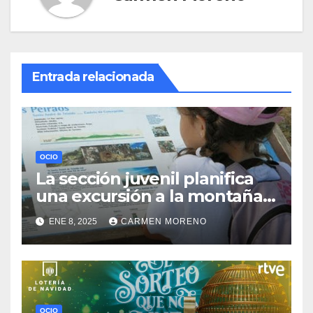
Entrada relacionada
OCIO
La sección juvenil planifica
una excursión a la montaña
para el próximo sábado
ENE 8, 2025
CARMEN MORENO
OCIO