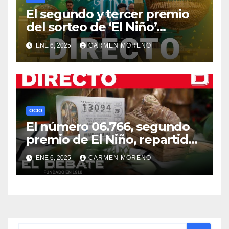
El segundo y tercer premio
del sorteo de ‘El Niño’
alcanza a cinco localidades
ENE 6, 2025
CARMEN MORENO
en Málaga
OCIO
El número 06.766, segundo
premio de El Niño, repartido
por toda Andalucía excepto
ENE 6, 2025
CARMEN MORENO
Huelva