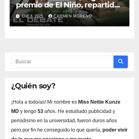
premio de El Niño, repartido
por toda Andalucía excepto
ENE 6, 2025
CARMEN MORENO
Huelva
¿Quién soy?
¡Hola a todo/as! Mi nombre es
Miss Nettie Kunze
MD
y tengo
53
años. He estudiado publicidad y
periodismo en la universidad, fueron duros años
pero por fin he conseguido lo que quería,
poder vivir