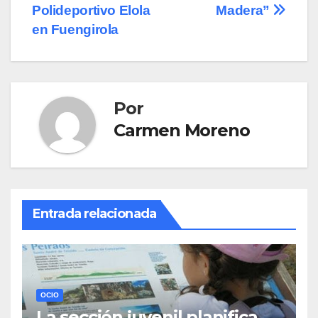
entradas
Polideportivo Elola
Madera”
en Fuengirola
Por
Carmen Moreno
Entrada relacionada
OCIO
La sección juvenil planifica