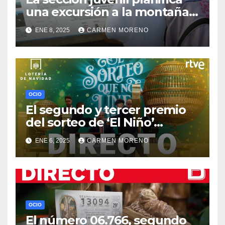
una excursión a la montaña
para el próximo sábado
ENE 8, 2025
CARMEN MORENO
OCIO
El segundo y tercer premio
del sorteo de ‘El Niño’
alcanza a cinco localidades
ENE 6, 2025
CARMEN MORENO
en Málaga
OCIO
El número 06.766, segundo