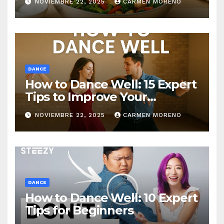
NOVIEMBRE 22, 2025
CARMEN MORENO
DANCE
How to Dance Well: 15 Expert
Tips to Improve Your
Dancing Skills Fast
NOVIEMBRE 22, 2025
CARMEN MORENO
DANCE
How to Dance Well: 10 Expert
Tips for Beginners