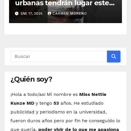
urbanas tendrán lugar este
año en el paseo marítimo, el
ENE 17, 2025
CARMEN MORENO
paseo de los murales y el
parque de la loma
¿Quién soy?
¡Hola a todo/as! Mi nombre es
Miss Nettie
Kunze MD
y tengo
53
años. He estudiado
publicidad y periodismo en la universidad,
fueron duros años pero por fin he conseguido lo
que quería,
poder vivir de lo que me apasiona