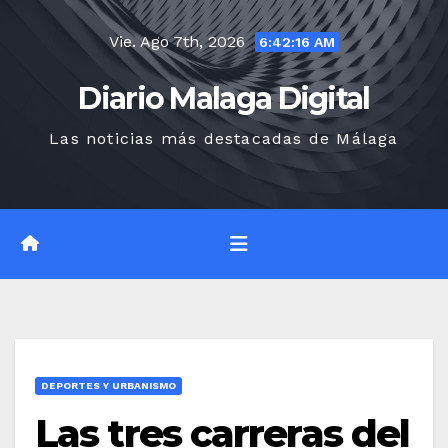
Saltar
Vie. Ago 7th, 2026
al
6:42:17 AM
contenido
Diario Malaga Digital
Las noticias más destacadas de Málaga
DEPORTES Y URBANISMO
Las tres carreras del