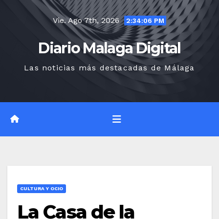
Saltar
Vie. Ago 7th, 2026
al
2:34:07 PM
contenido
Diario Malaga Digital
Las noticias más destacadas de Málaga
CULTURA Y OCIO
La Casa de la