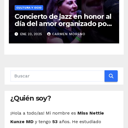
CULTURA Y OCIO
Concierto de jazz en honor al
día del amor organizado por
afab
ENE 23, 2025
CARMEN MORENO
¿Quién soy?
¡Hola a todo/as! Mi nombre es
Miss Nettie
Kunze MD
y tengo
53
años. He estudiado