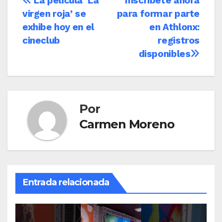
Navegación
La película ‘La
Inscríbete ahora
virgen roja’ se
para formar parte
de
exhibe hoy en el
en Athlonx:
entradas
cineclub
registros
disponibles
Por
Carmen Moreno
Entrada relacionada