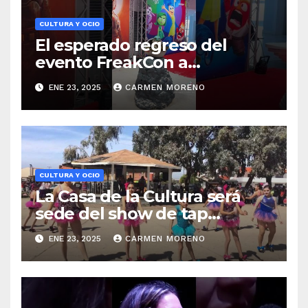
CULTURA Y OCIO
El esperado regreso del
evento FreakCon a
Torremolinos para su novena
ENE 23, 2025
CARMEN MORENO
edición en primavera
CULTURA Y OCIO
La Casa de la Cultura será
sede del show de tap
‘Anecdotario’
ENE 23, 2025
CARMEN MORENO