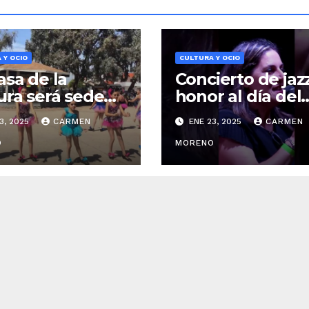
 Y OCIO
CULTURA Y OCIO
asa de la
Concierto de jaz
ura será sede
honor al día del
show de tap
amor organizad
3, 2025
CARMEN
ENE 23, 2025
CARMEN
cdotario’
por afab
O
MORENO