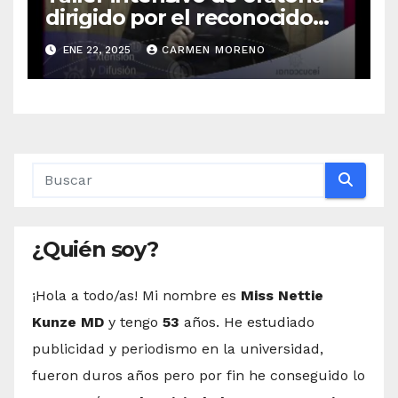
dirigido por el reconocido
Norberto Rizzo en la Casa de
ENE 22, 2025
CARMEN MORENO
la Cultura
¿Quién soy?
¡Hola a todo/as! Mi nombre es
Miss Nettie
Kunze MD
y tengo
53
años. He estudiado
publicidad y periodismo en la universidad,
fueron duros años pero por fin he conseguido lo