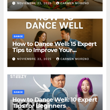
NOVIEMBRE 22, 2025
CARMEN MORENO
DANCE
How to Dance Well: 15 Expert
Tips to Improve Your
Dancing Skills Fast
NOVIEMBRE 22, 2025
CARMEN MORENO
DANCE
How to Dance Well: 10 Expert
Tips for Beginners