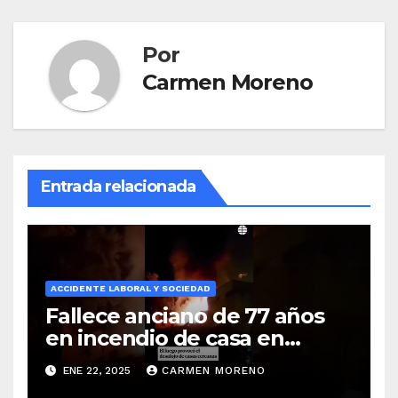
Por
Carmen Moreno
Entrada relacionada
ACCIDENTE LABORAL Y SOCIEDAD
Fallece anciano de 77 años
en incendio de casa en
Algeciras
ENE 22, 2025
CARMEN MORENO