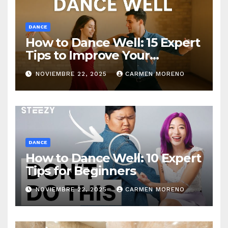
DANCE
How to Dance Well: 15 Expert
Tips to Improve Your
Dancing Skills Fast
NOVIEMBRE 22, 2025
CARMEN MORENO
DANCE
How to Dance Well: 10 Expert
Tips for Beginners
NOVIEMBRE 22, 2025
CARMEN MORENO