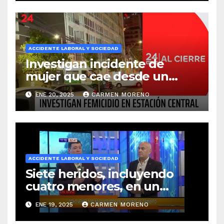
ACCIDENTE LABORAL Y SOCIEDAD
Investigan incidente de
mujer que cae desde un
quinto piso en Málaga
ENE 20, 2025
CARMEN MORENO
ACCIDENTE LABORAL Y SOCIEDAD
Siete heridos, incluyendo
cuatro menores, en un
choque múltiple en la
ENE 19, 2025
CARMEN MORENO
carretera A-367 en Ronda